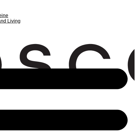
eine
nd Living