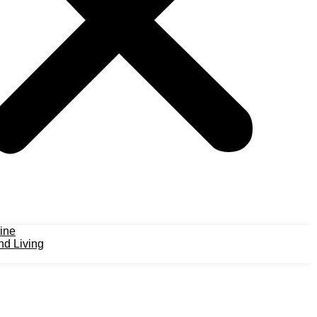
ine
d Living