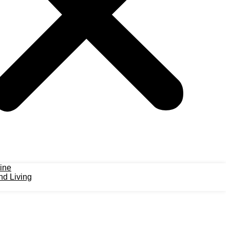
ine
d Living