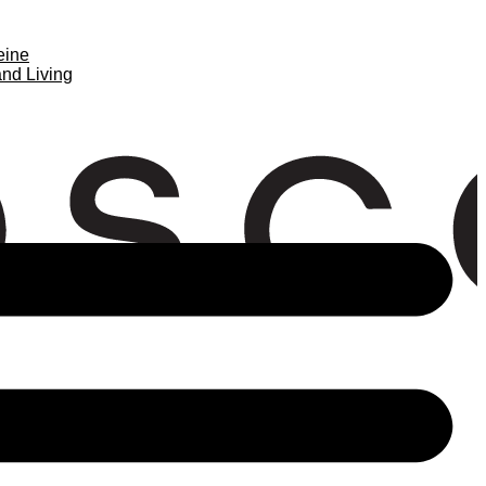
eine
nd Living