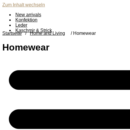
Zum Inhalt wechseln
New arrivals
Konfektion
Leder
Kaschmir & Strick
Startseite
/
Home and Living
/ Homewear
Homewear