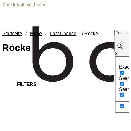
Zum Inhalt wechseln
Startseite
/
Mode
/
Last Chance
/ Röcke
Röcke
Exact
Search
FILTERS
Searc