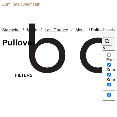
Zum Inhalt wechseln
Startseite
/
Mode
/
Last Chance
/
Men
/ Pullover
Pullover
Exact
Search
FILTERS
Searc