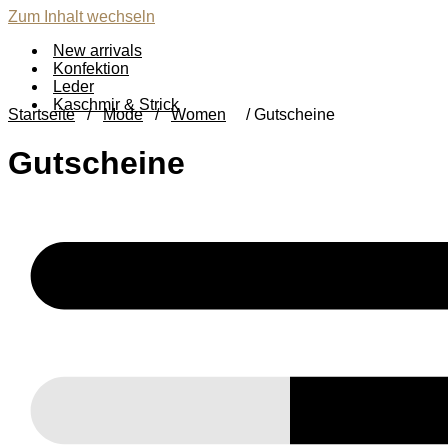
Zum Inhalt wechseln
New arrivals
Konfektion
Leder
Kaschmir & Strick
Startseite
/
Mode
/
Women
/ Gutscheine
Gutscheine