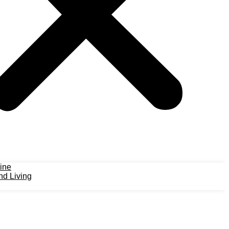
ine
d Living