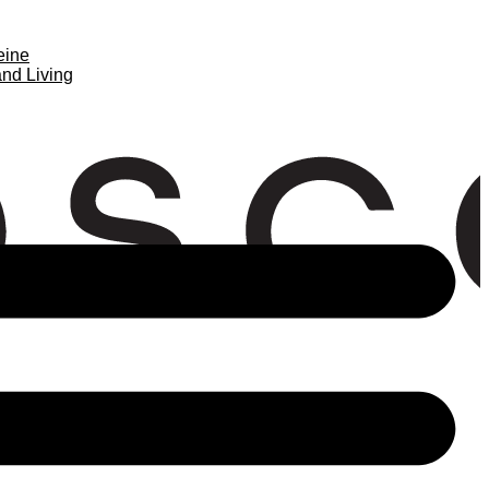
eine
nd Living