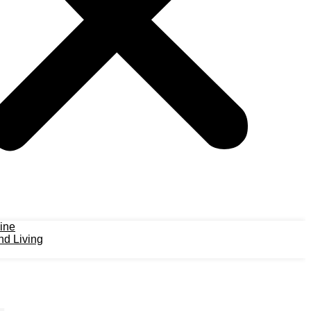
ine
d Living