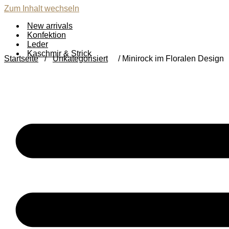
Zum Inhalt wechseln
New arrivals
Konfektion
Leder
Kaschmir & Strick
Startseite
/
Unkategorisiert
/ Minirock im Floralen Design