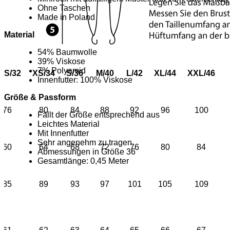
Ohne Taschen
Made in Poland
Material
54% Baumwolle
39% Viskose
7% Polyamid
XS/32
XS/34
S/36
M/40
L/42
XL/44
XXL/46
Innenfutter: 100% Viskose
Größe & Passform
76
80
84
88
92
96
100
Fällt der Größe entsprechend aus
Leichtes Material
Mit Innenfutter
Sehr angenehm zu tragen
60
64
68
72
76
80
84
Abmessungen in Größe 36
Gesamtlänge: 0,45 Meter
85
89
93
97
101
105
109