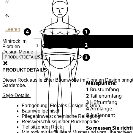
38
40
Leeren
Minirock im
Floralen
Design Menge
PRODUKTDETAILS
PRODUKTDETAILS
Dieser Rock aus leichter Baumwolle im Floralen Design bringt 
Garderobe.
Style-Details:
Farbgebung: Florales Design in Grün
Baumwollgemisch
Pflegehinweis: chemische Reinigung
Reissverschluss in der Rückenpartie
Tief sitzender Rock
Minirock mit auffälligem Muster und vorn Überschlag