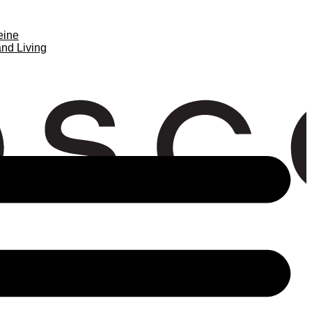
eine
nd Living