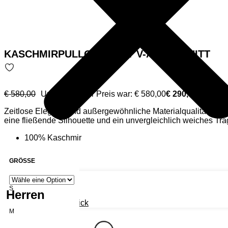
KASCHMIRPULLOVER MIT V-AUSSCHNITT
€
580,00
Ursprünglicher Preis war: € 580,00
€
290,00
Aktuelle
Zeitlose Eleganz und außergewöhnliche Materialqualität prägen
eine fließende Silhouette und ein unvergleichlich weiches Tra
Charakter des Designs, während der tiefe Dunkelblauton eine r
100% Kaschmir
GRÖSSE
New arrivals
Konfektion
S
r Herren
Leder
Kaschmir & Strick
M