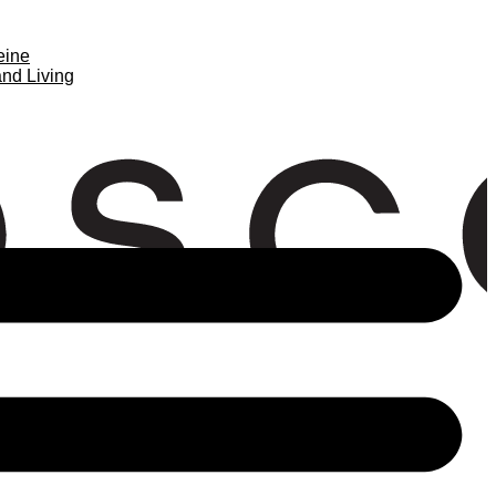
eine
nd Living