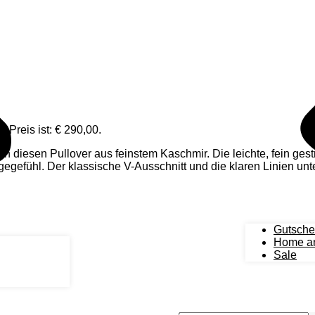
r Preis ist: € 290,00.
 diesen Pullover aus feinstem Kaschmir. Die leichte, fein gestr
gegefühl. Der klassische V-Ausschnitt und die klaren Linien unt
uhige, luxuriöse Ausstrahlung vermittelt.
Gutsche
Home an
Sale