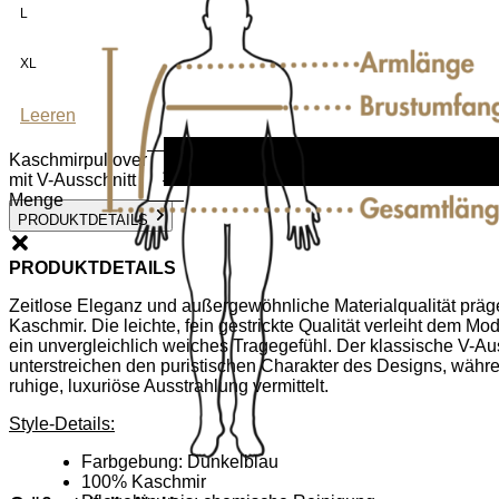
L
XL
Leeren
Kaschmirpullover
mit V-Ausschnitt
Menge
PRODUKTDETAILS
PRODUKTDETAILS
Zeitlose Eleganz und außergewöhnliche Materialqualität präg
Kaschmir. Die leichte, fein gestrickte Qualität verleiht dem Mo
ein unvergleichlich weiches Tragegefühl. Der klassische V-Aus
unterstreichen den puristischen Charakter des Designs, währe
ruhige, luxuriöse Ausstrahlung vermittelt.
Style-Details:
Farbgebung: Dunkelblau
100% Kaschmir