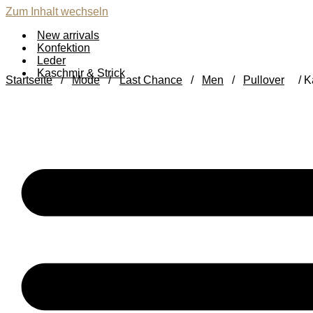
Zum Inhalt wechseln
New arrivals
Konfektion
Leder
Kaschmir & Strick
Startseite
/
Mode
/
Last Chance
/
Men
/
Pullover
/ K