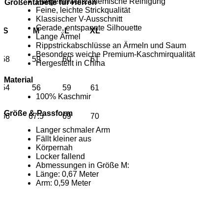
Pflegehinweis: chemische Reinigung
Größentabelle für Herren
Feine, leichte Strickqualität
Klassischer V-Ausschnitt
Gerade, entspannte Silhouette
S
M
L
XL
Lange Ärmel
Rippstrickabschlüsse an Ärmeln und Saum
Besonders weiche Premium-Kaschmirqualität
58
59
60
61
Hergestellt in China
Material
54
56
59
61
100% Kaschmir
Größe & Passform
66
67.5
69
70
Langer schmaler Arm
Fällt kleiner aus
Körpernah
Locker fallend
Abmessungen in Größe M:
Länge: 0,67 Meter
Arm: 0,59 Meter