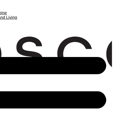
eine
nd Living