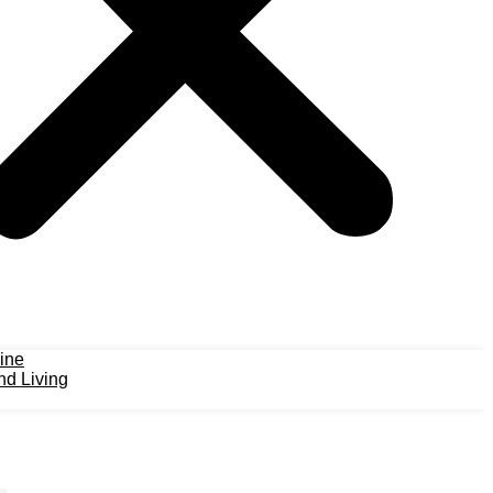
ine
d Living