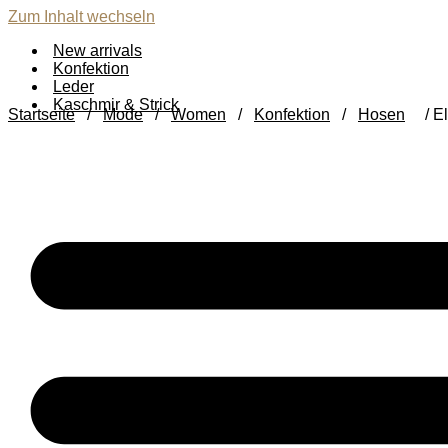
Zum Inhalt wechseln
New arrivals
Konfektion
Leder
Kaschmir & Strick
Startseite
/
Mode
/
Women
/
Konfektion
/
Hosen
/ E