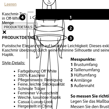
Leeren
Kaschmir-Top
in Off-White
Menge
PRODUKTDETAILS
PRODUKTDETAILS
Puristische Eleganz trifft auf luxuriöse Leichtigkeit: Dieses e
Kaschmir überzeugt durch seine feminine Silhouette und sei
Haptik.
Style-Details:
Farbgebung: Off White
100% Kaschmir
Pflegehinweis: Reinigung
Feine, leichte Strickqualität
Schmale Träger
Femininer V-Ausschnitt
Weiche, luxuriöse Haptik
Casual-Luxury-Look
Hergestellt in China