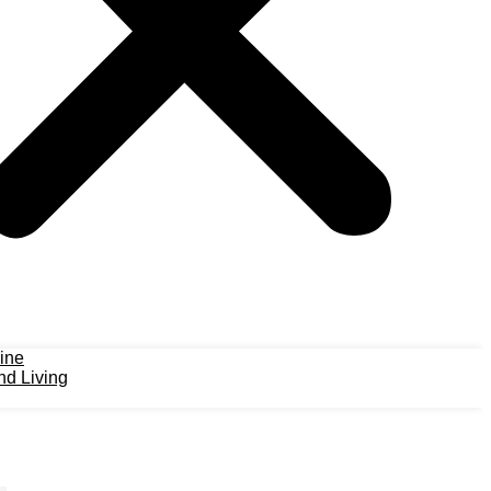
ine
d Living