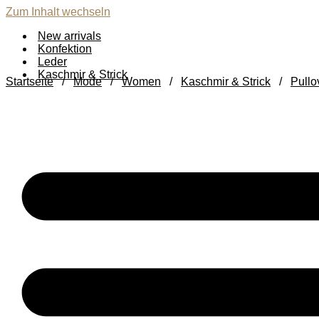
Zum Inhalt wechseln
New arrivals
Konfektion
Leder
Kaschmir & Strick
Startseite
/
Mode
/
Women
/
Kaschmir & Strick
/
Pullo