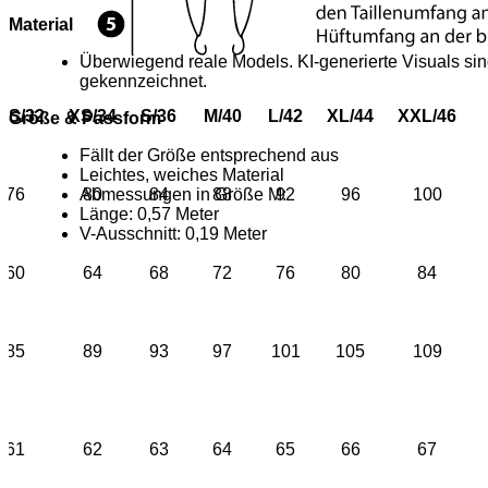
Material
Überwiegend reale Models. KI-generierte Visuals sin
gekennzeichnet.
XS/32
XS/34
S/36
M/40
L/42
XL/44
XXL/46
Größe & Passform
Fällt der Größe entsprechend aus
Leichtes, weiches Material
76
80
84
88
92
96
100
Abmessungen in Größe M:
Länge: 0,57 Meter
V-Ausschnitt: 0,19 Meter
60
64
68
72
76
80
84
85
89
93
97
101
105
109
61
62
63
64
65
66
67