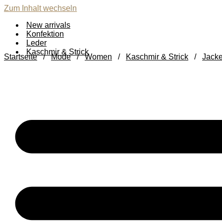
Zum Inhalt wechseln
New arrivals
Konfektion
Leder
Kaschmir & Strick
Startseite
/
Mode
/
Women
/
Kaschmir & Strick
/
Jacke