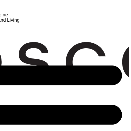
eine
nd Living