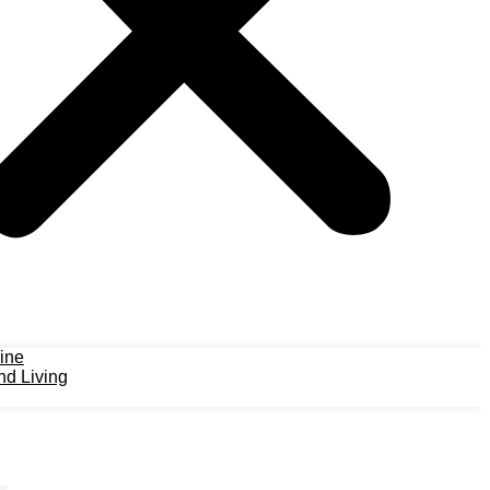
ine
d Living