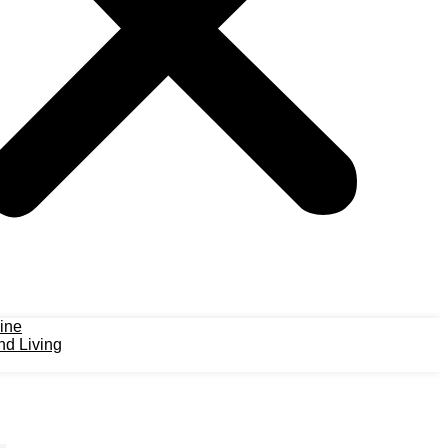
ine
d Living