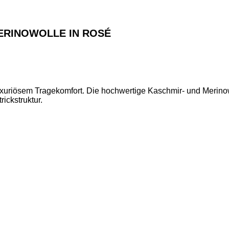
ERINOWOLLE IN ROSÉ
 luxuriösem Tragekomfort. Die hochwertige Kaschmir- und Merin
ickstruktur.