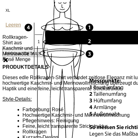
XL
Leeren
Rollkragen-
Shirt aus
Kaschmir und
Merinowolle in
PRODUKTDETAILS
Rosé Menge
PRODUKTDETAILS
Dieses edle Rollkragen-Shirt verbindet zeitlose Eleganz mit l
hochwertige Kaschmir- und Merinowollmischung überzeugt du
Haptik und eine feine, leicht transparente Strickstruktur.
Style-Details:
Farbgebung: Rosé
Hochwertige Kaschmir- und Merinowollmischung
Pflegehinweis: Reinigung
Feine, leicht transparente Strickstruktur
Rollkragen
Kurzarm-Design