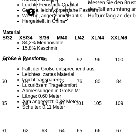
Leichte Feinstrick-Qualität
Gerade, leicht körpernahe Passform
Weiche, angenehme Haptik
Hergestellt in China
Material
XS/32
XS/34
S/36
M/40
L/42
XL/44
XXL/46
84,2% Merinowolle
15,8% Kaschmir
Größe & Passform
76
80
84
88
92
96
100
Fällt der Größe entsprechend aus
Leichtes, zartes Material
Leicht transparent
60
64
68
72
76
80
84
Luxuriösem Tragekomfort
Abmessungen in Größe M:
Länge: 0,60 Meter
Arm angesetzt: 0,22 Meter
85
89
93
97
101
105
109
Schulter: 0,11 Meter
61
62
63
64
65
66
67