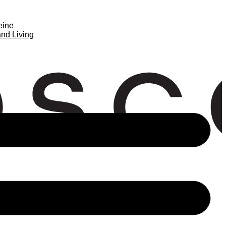
eine
nd Living