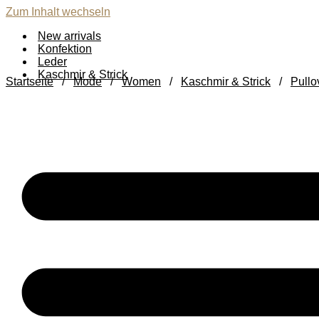
Zum Inhalt wechseln
New arrivals
Konfektion
Leder
Kaschmir & Strick
Startseite
/
Mode
/
Women
/
Kaschmir & Strick
/
Pullo