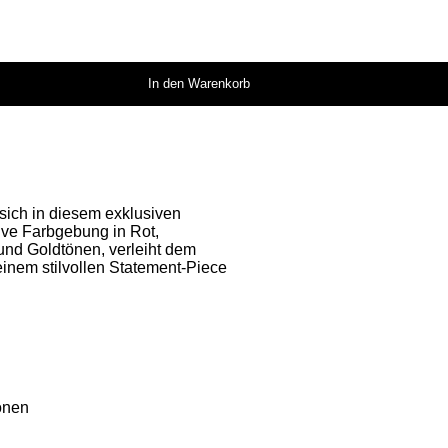
In den Warenkorb
 sich in diesem exklusiven
ive Farbgebung in Rot,
 und Goldtönen, verleiht dem
inem stilvollen Statement-Piece
önen