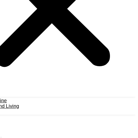
ine
d Living