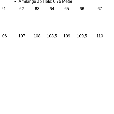
Armlänge ab Hals: 0,76 Meter
61
62
63
64
65
66
67
106
107
108
108,5
109
109,5
110