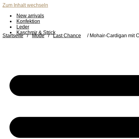
Zum Inhalt wechseln
New arrivals
Konfektion
Leder
Kaschmir & Strick
Startseite
/
Mode
/
Last Chance
/ Mohair-Cardigan mit 