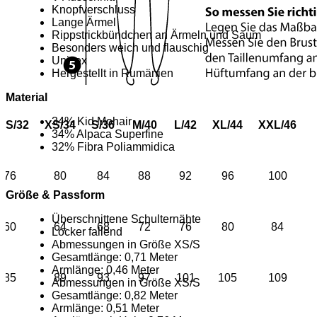
Knopfverschluss
Lange Ärmel
Rippstrickbündchen an Ärmeln und Saum
Besonders weich und flauschig
Unisex
Hergestellt in Rumänien
Material
34% Kid Mohair
XS/32
XS/34
S/36
M/40
L/42
XL/44
XXL/46
34% Alpaca Superfine
32% Fibra Poliammidica
76
80
84
88
92
96
100
Größe & Passform
Überschnittene Schulternähte
60
64
68
72
76
80
84
Locker fallend
Abmessungen in Größe XS/S
Gesamtlänge: 0,71 Meter
Armlänge: 0,46 Meter
85
89
93
97
101
105
109
Abmessungen in Größe XS/S
Gesamtlänge: 0,82 Meter
Armlänge: 0,51 Meter