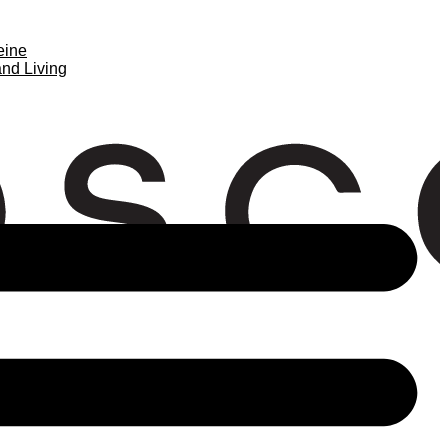
eine
nd Living