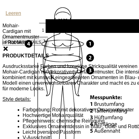
Leeren
Mohair-
Cardigan mit
Ornamentmuster
in Rot Menge
PRODUKTDETAILS
PRODUKTDETAILS
Ausdrucksstarke Farben und luxuriöse Strickqualität vereinen
Mohair-Cardigan mit dekorativem Ornamentmuster. Die intens
kombiniert mit kunstvoll eingearbeiteten Ornamenten in Blau-
Modell einen unverwechselbaren Charakter und macht es zu e
für moderne Looks.
Style details:
Farbgebung: Rot mit dekorativem Ornamentmuster
Hochwertige Mohairqualität
Pflegehinweis: chemische Reinigung
Exklusives Ornamentdessin in Blau-, Gold- und Rott
Leicht oversized Passform
V-Ausschnitt