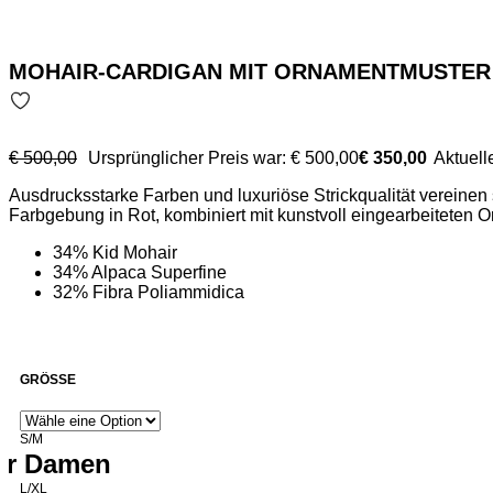
MOHAIR-CARDIGAN MIT ORNAMENTMUSTER 
€
500,00
Ursprünglicher Preis war: € 500,00
€
350,00
Aktuelle
Ausdrucksstarke Farben und luxuriöse Strickqualität vereinen
Farbgebung in Rot, kombiniert mit kunstvoll eingearbeiteten
macht es zu einem stilvollen Statement-Piece für moderne Loo
34% Kid Mohair
34% Alpaca Superfine
32% Fibra Poliammidica
GRÖSSE
S/M
für Damen
L/XL