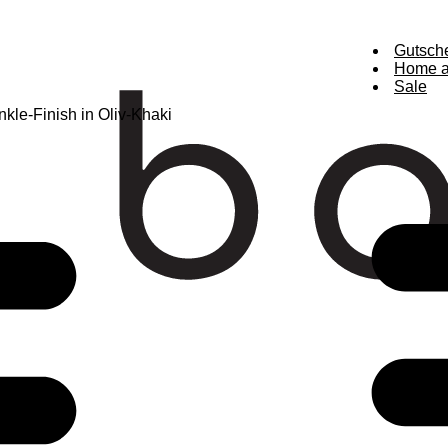
Gutsch
Home a
Sale
nkle-Finish in Oliv-Khaki