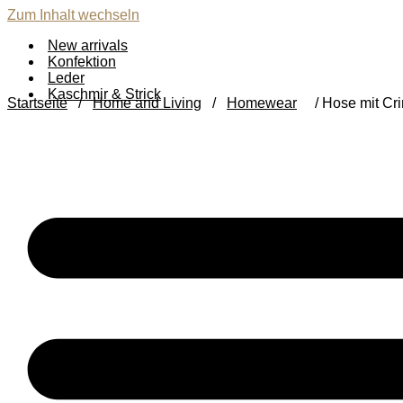
Zum Inhalt wechseln
New arrivals
Konfektion
Leder
Kaschmir & Strick
Startseite
/
Home and Living
/
Homewear
/ Hose mit Cri