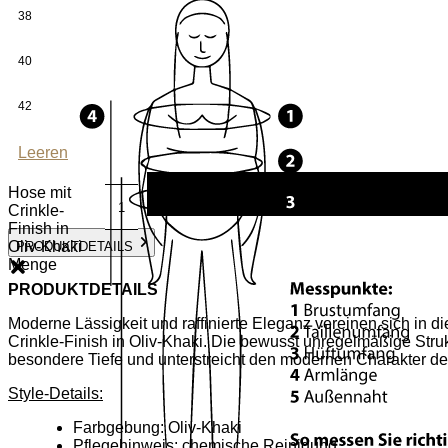
38
40
42
Leeren
Hose mit
Crinkle-
Finish in
Oliv-Khaki
PRODUKTDETAILS
Menge
PRODUKTDETAILS
Moderne Lässigkeit und raffinierte Eleganz vereinen sich in d
Crinkle-Finish in Oliv-Khaki. Die bewusst unregelmäßige Struk
besondere Tiefe und unterstreicht den modernen Charakter d
Style-Details:
Farbgebung: Oliv-Khaki
Pflegehinweis: chemische Reinigung