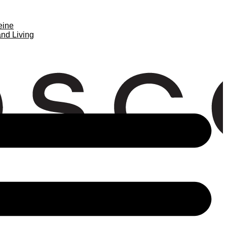
eine
nd Living