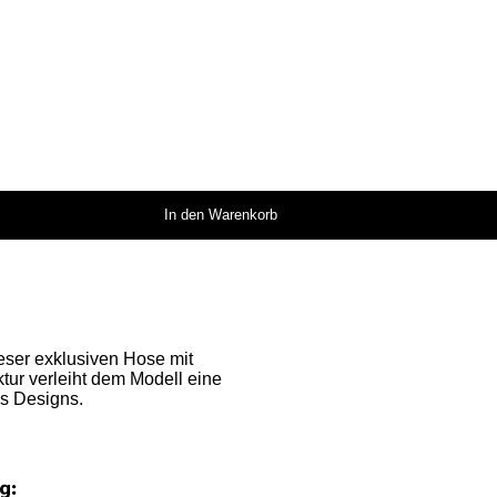
In den Warenkorb
ieser exklusiven Hose mit
tur verleiht dem Modell eine
es Designs.