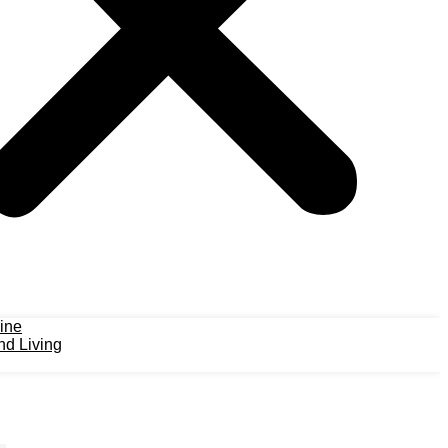
ine
d Living