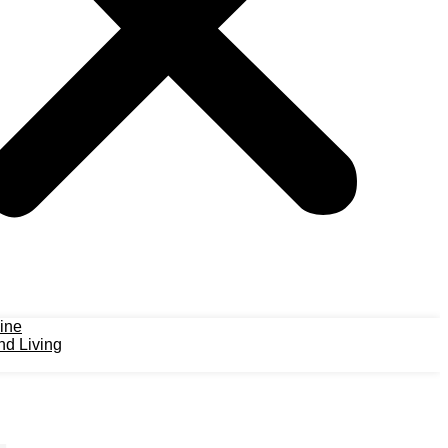
ine
d Living