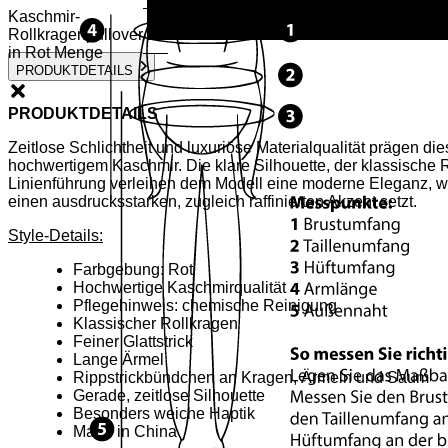
Kaschmir-
Rollkragenpullover
in Rot Menge
PRODUKTDETAILS
PRODUKTDETAILS
Zeitlose Schlichtheit und luxuriöse Materialqualität prägen d
hochwertigem Kaschmir. Die klare Silhouette, der klassische 
Linienführung verleihen dem Modell eine moderne Eleganz, w
einen ausdrucksstarken, zugleich raffinierten Akzent setzt.
Style-Details:
Farbgebung: Rot
Hochwertige Kaschmirqualität
Pflegehinweis: chemische Reinigung
Klassischer Rollkragen
Feiner Glattstrick
Lange Ärmel
Rippstrickbündchen an Kragen, Ärmeln und Saum
Gerade, zeitlose Silhouette
Besonders weiche Haptik
Made in China