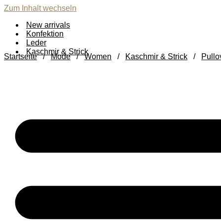
Zum Inhalt wechseln
New arrivals
Konfektion
Leder
Kaschmir & Strick
Startseite
/
Mode
/
Women
/
Kaschmir & Strick
/
Pullo