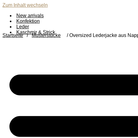
Zum Inhalt wechseln
New arrivals
Konfektion
Leder
Kaschmir & Strick
Startseite
/
Musterstücke
/ Oversized Lederjacke aus Napp