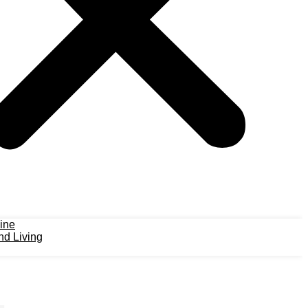
ine
d Living