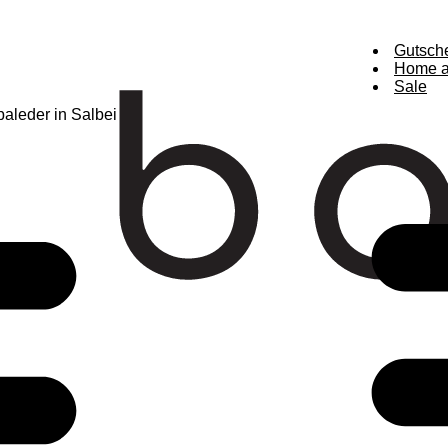
Gutsch
Home a
Sale
aleder in Salbei