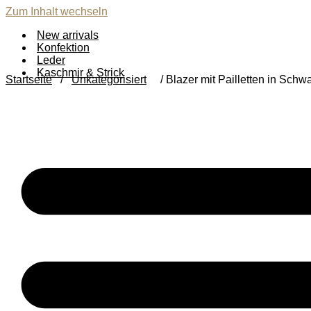
Zum Inhalt wechseln
New arrivals
Konfektion
Leder
Kaschmir & Strick
Startseite
/
Unkategorisiert
/ Blazer mit Pailletten in Schw