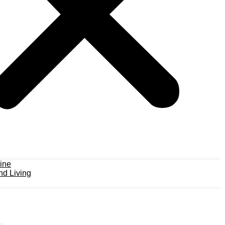
ine
d Living