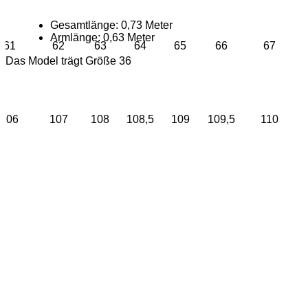
Gesamtlänge: 0,73 Meter
Armlänge: 0,63 Meter
61
62
63
64
65
66
67
Das Model trägt Größe 36
106
107
108
108,5
109
109,5
110