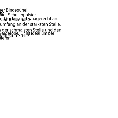
her Bindegürtel
tie, Schulterpolster
l auf Taillenhöhe
Garderobe. Er ist ideal um bei
tieren.