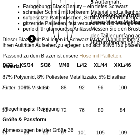
Farbgebung: Black Beauty – ein tiefes Schwarz
s
chmaler Schnitt mit lockerem Material und taillenho
s
ufgesetzte Pattentaschen, Schlitze in der Rückenpar
g
itzernde Pailletten, fest verbundener Schleifengürte
p
erfekt für glamouröse Anlässe
Dieser Blazer mit Pailletten in Schwarz ist das Highlight Ihrer 
Ihren Auftritten Aufsehen zu erregen und sich stilvoll zu präsen
Passend zu dem Blazer ist unsere
Hose mit Pailletten
.
XS/32
XS/34
S/36
M/40
L/42
XL/44
XXL/46
Material
87% Polyamid, 8% Poliestere Metallizzato, 5% Elasthan
76
80
84
88
92
96
100
Futter: 100% Viskose
Pflegehinweis: Reinigung
60
64
68
72
76
80
84
Größe & Passform
Abmessungen bei der Größe 36
85
89
93
97
101
105
109