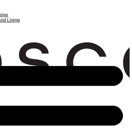
eine
nd Living