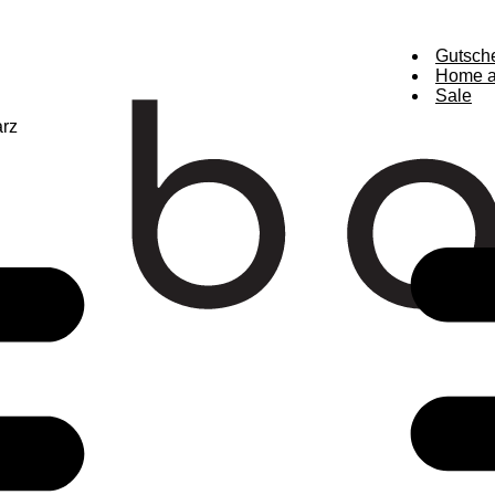
Gutsch
Home a
Sale
arz