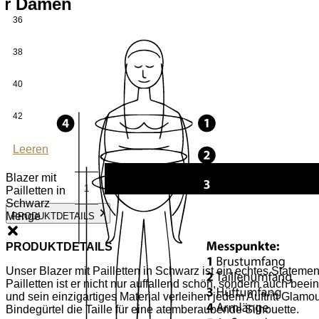
für Damen
36
38
40
42
Leeren
Blazer mit
Pailletten in
Schwarz
Menge
PRODUKTDETAILS
PRODUKTDETAILS
Unser Blazer mit Pailletten in Schwarz ist ein echtes Statemen
Pailletten ist er nicht nur auffallend schön, sondern auch bee
und sein einzigartiges Material verleihen jedem Auftritt Glamou
Bindegürtel die Taille für eine atemberaubende Silhouette.