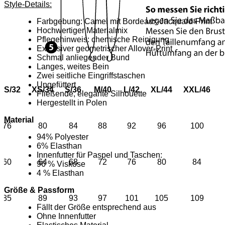
Style-Details:
Farbgebung: Camel mit Bordeaux-Jacquard-Print
Hochwertiger Materialmix
Pflegehinweis: chemische Reinigung
Exklusiver geometrischer Allover-Print
Schmal anliegender Bund
Langes, weites Bein
Zwei seitliche Eingriffstaschen
Ungefüttert
XS/32
XS/34
S/36
M/40
L/42
XL/44
XXL/46
Fließende, elegante Silhouette
Hergestellt in Polen
Material
76
80
84
88
92
96
100
94% Polyester
6% Elasthan
Innenfutter für Paspel und Taschen:
60
64
68
72
76
80
84
96 % Viskose
4 % Elasthan
Größe & Passform
85
89
93
97
101
105
109
Fällt der Größe entsprechend aus
Ohne Innenfutter