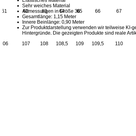
Elastisches Material
Sehr weiches Material
61
62
63
64
65
66
67
Abmessungen in Größe 36
Gesamtlänge: 1,15 Meter
Innere Beinlänge: 0,90 Meter
Zur Produktdarstellung verwenden wir teilweise KI-g
Hintergründe. Die gezeigten Produkte sind reale Artik
106
107
108
108,5
109
109,5
110