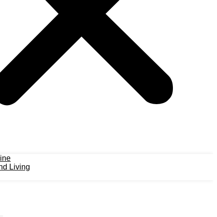
ine
d Living