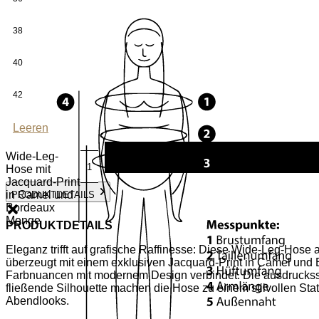
38
40
42
Leeren
Wide-Leg-
Hose mit
Jacquard-Print
in Camel und
PRODUKTDETAILS
Bordeaux
Menge
PRODUKTDETAILS
Eleganz trifft auf grafische Raffinesse: Diese Wide-Leg-Hose
überzeugt mit einem exklusiven Jacquard-Print in Camel und 
Farbnuancen mit modernem Design verbindet. Die ausdruckss
fließende Silhouette machen die Hose zu einem stilvollen Sta
Abendlooks.