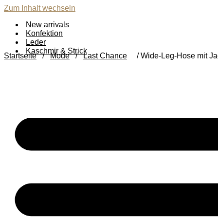
Zum Inhalt wechseln
New arrivals
Konfektion
Leder
Kaschmir & Strick
Startseite
/
Mode
/
Last Chance
/ Wide-Leg-Hose mit Ja