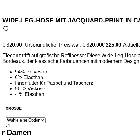
WIDE-LEG-HOSE MIT JACQUARD-PRINT IN 
€
320,00
Ursprünglicher Preis war: € 320,00
€
225,00
Aktuelle
Eleganz trifft auf grafische Raffinesse: Diese Wide-Leg-Hose
Bordeaux, der klassische Farbnuancen mit modernem Design v
einem stilvollen Statement für elegante Tages- und Abendlook
94% Polyester
6% Elasthan
Innenfutter für Paspel und Taschen:
96 % Viskose
4 % Elasthan
GRÖSSE
34
für Damen
36