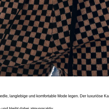
uf edle, langlebige und komfortable Mode legen. Der luxuriöse 
e und bleibt dabei atmungsaktiv.