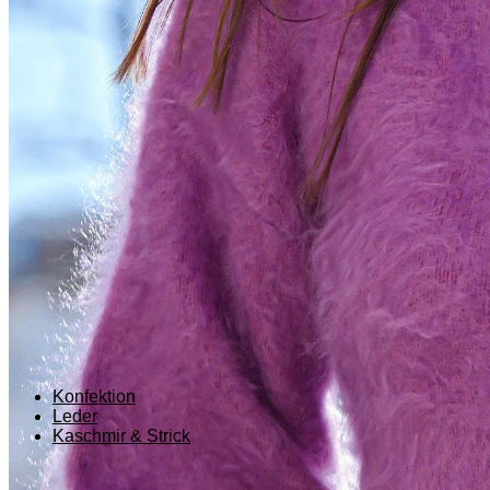
New arrivals
Konfektion
Leder
Kaschmir & Strick