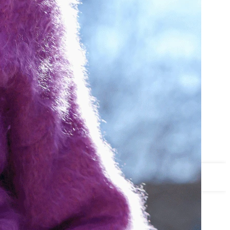
ine
d Living