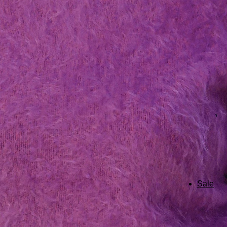
Gutsche
Home an
Sale