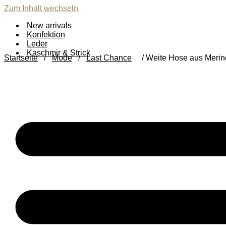
Zum Inhalt wechseln
New arrivals
Konfektion
Leder
Kaschmir & Strick
Startseite
/
Mode
/
Last Chance
/ Weite Hose aus Merin