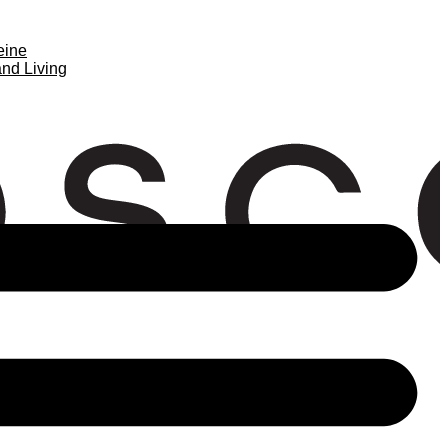
eine
nd Living