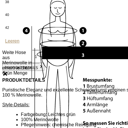
38
40
42
Leeren
Weite Hose
aus
Merinowolle in
einem leichten
PRODUKTDETAILS
Grün Menge
PRODUKTDETAILS
Puristische Eleganz und exzellente Schneiderkunst vereinen s
100 % Merinowolle.
Style-Details:
Farbgebung: Leichtes grün
100% Merinowolle
Pflegehinweis: chemische Reinigung