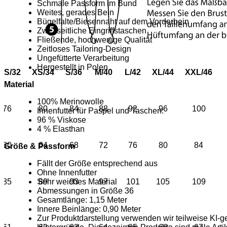
Schmale Passform im Bund
Weites, gerades Bein
Bügelfalte/Biesennaht auf dem Vorderbein
Zwei seitliche Eingriffstaschen
Fließende, hochwertige Qualität
Zeitloses Tailoring-Design
Ungefütterte Verarbeitung
Hergestellt in Polen
XS/32
XS/34
S/36
M/40
L/42
XL/44
XXL/46
Material
100% Merinowolle
76
80
84
88
92
96
100
Innenfutter für Paspel und Taschen:
96 % Viskose
4 % Elasthan
60
64
68
72
76
80
84
Größe & Passform
Fällt der Größe entsprechend aus
Ohne Innenfutter
85
89
93
97
101
105
109
Sehr weiches Material
Abmessungen in Größe 36
Gesamtlänge: 1,15 Meter
Innere Beinlänge: 0,90 Meter
Zur Produktdarstellung verwenden wir teilweise KI-g