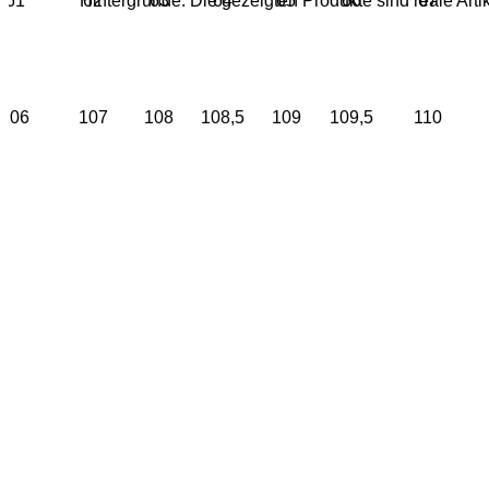
61
62
63
64
65
66
67
Hintergründe. Die gezeigten Produkte sind reale Artik
106
107
108
108,5
109
109,5
110