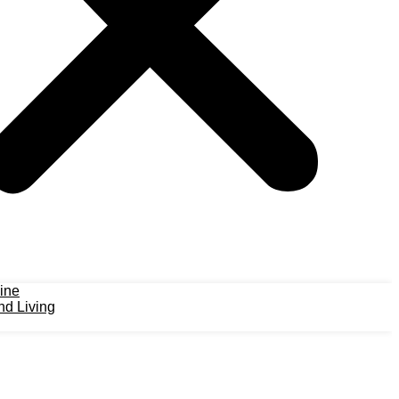
ine
d Living